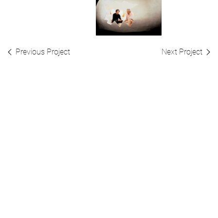
Previous Project
Next Project